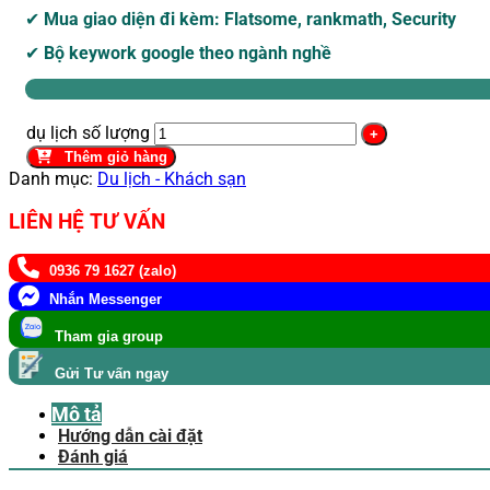
✔
Mua giao diện đi kèm: Flatsome, rankmath, Security
✔
Bộ keywork google theo ngành nghề
dụ lịch số lượng
Thêm giỏ hàng
Danh mục:
Du lịch - Khách sạn
LIÊN HỆ TƯ VẤN
0936 79 1627 (zalo)
Nhắn Messenger
Tham gia group
Gửi Tư vấn ngay
Mô tả
Hướng dẫn cài đặt
Đánh giá