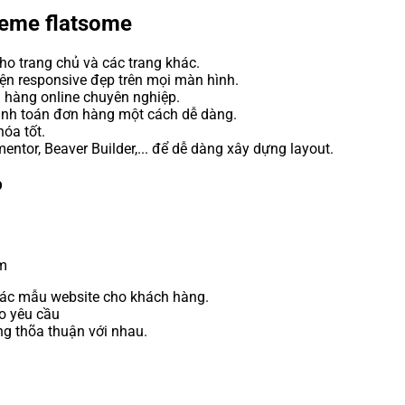
theme flatsome
cho trang chủ và các trang khác.
iện responsive đẹp trên mọi màn hình.
hàng online chuyên nghiệp.
 thanh toán đơn hàng một cách dễ dàng.
óa tốt.
entor, Beaver Builder,... để dễ dàng xây dựng layout.
b
om
các mẫu website cho khách hàng.
o yêu cầu
ng thõa thuận với nhau.