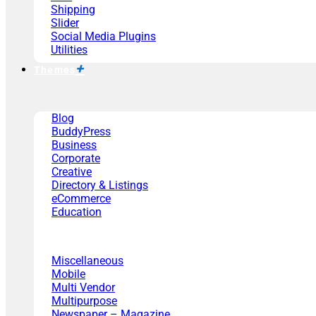
Shipping
Slider
Social Media Plugins
Utilities
Themes
Blog
BuddyPress
Business
Corporate
Creative
Directory & Listings
eCommerce
Education
Miscellaneous
Mobile
Multi Vendor
Multipurpose
Newspaper – Magazine