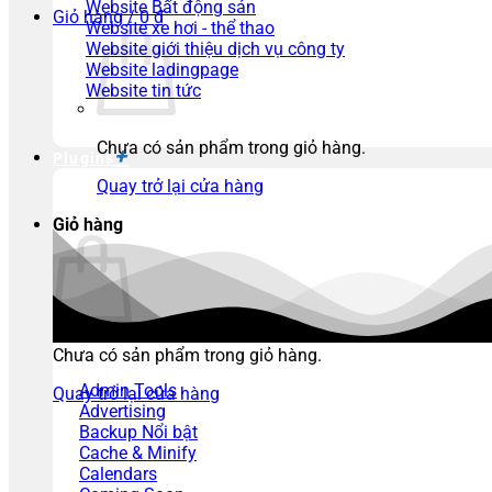
Website Bất động sản
Giỏ hàng /
0
₫
Website xe hơi - thể thao
Website giới thiệu dịch vụ công ty
Website ladingpage
Website tin tức
Chưa có sản phẩm trong giỏ hàng.
Plugins
Quay trở lại cửa hàng
Giỏ hàng
Chưa có sản phẩm trong giỏ hàng.
Admin Tools
Quay trở lại cửa hàng
Advertising
Backup
Cache & Minify
Calendars