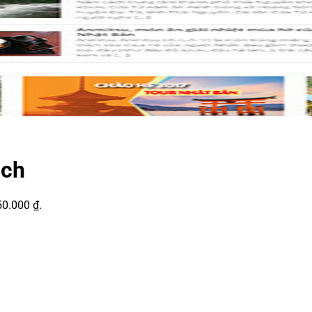
ịch
50.000 ₫.