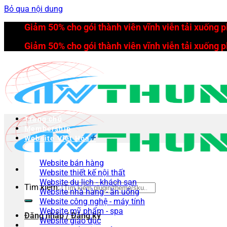
Bỏ qua nội dung
Giảm 50% cho gói thành viên vĩnh viễn tải xuống 
Giảm 50% cho gói thành viên vĩnh viễn tải xuống 
Trang chủ
Membership
Website Việt Hóa
Website bán hàng
Website thiết kế nội thất
Website du lịch - khách sạn
Tìm kiếm:
Website nhà hàng - ăn uống
Website công nghệ - máy tính
Website mỹ phẩm - spa
Đăng nhập / Đăng ký
Website giáo dục