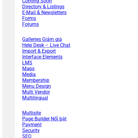
Coming Soon
Directory & Listings
E-Mail & Newsletters
Forms
Forums
Galleries
Help Desk – Live Chat
Import & Export
Interface Elements
LMS
Maps
Media
Membership
Menu Design
Multi Vendor
Multilingual
Multisite
Page Builder
Payment
Security
SEO