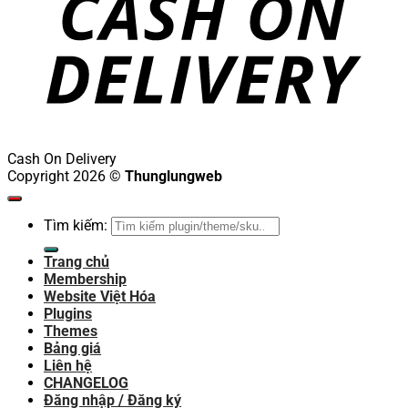
Cash On Delivery
Copyright 2026 ©
Thunglungweb
Tìm kiếm:
Trang chủ
Membership
Website Việt Hóa
Plugins
Themes
Bảng giá
Liên hệ
CHANGELOG
Đăng nhập / Đăng ký