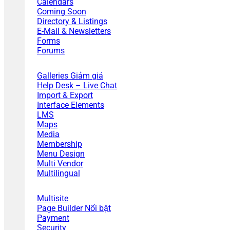
Calendars
Coming Soon
Directory & Listings
E-Mail & Newsletters
Forms
Forums
Galleries
Help Desk – Live Chat
Import & Export
Interface Elements
LMS
Maps
Media
Membership
Menu Design
Multi Vendor
Multilingual
Multisite
Page Builder
Payment
Security