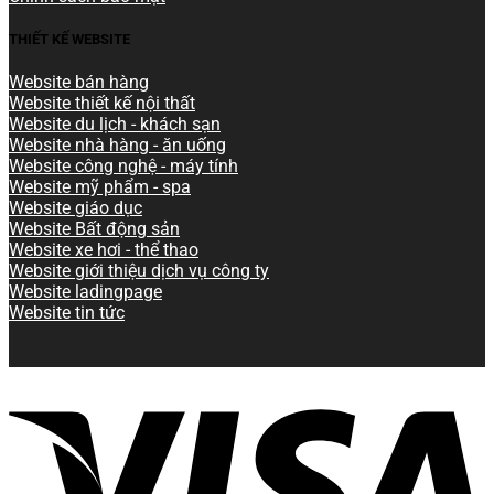
THIẾT KẾ WEBSITE
Website bán hàng
Website thiết kế nội thất
Website du lịch - khách sạn
Website nhà hàng - ăn uống
Website công nghệ - máy tính
Website mỹ phẩm - spa
Website giáo dục
Website Bất động sản
Website xe hơi - thể thao
Website giới thiệu dịch vụ công ty
Website ladingpage
Website tin tức