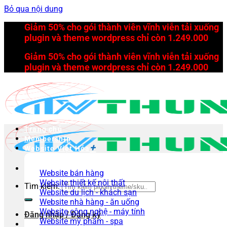
Bỏ qua nội dung
Giảm 50% cho gói thành viên vĩnh viễn tải xuống
plugin và theme wordpress chỉ còn 1.249.000
Giảm 50% cho gói thành viên vĩnh viễn tải xuống
plugin và theme wordpress chỉ còn 1.249.000
Trang chủ
Membership
Website Việt Hóa
Website bán hàng
Website thiết kế nội thất
Tìm kiếm:
Website du lịch - khách sạn
Website nhà hàng - ăn uống
Website công nghệ - máy tính
Đăng nhập / Đăng ký
Website mỹ phẩm - spa