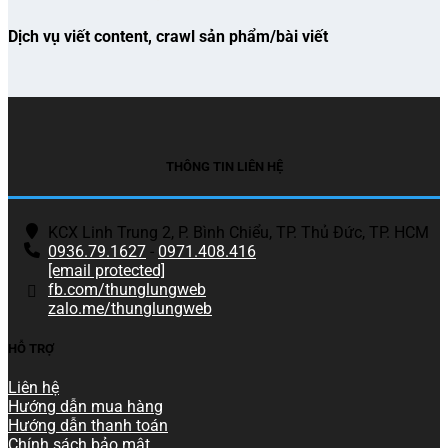
Dịch vụ viết content, crawl sản phẩm/bài viết
THÔNG TIN LIÊN HỆ
KCX Linh Trung 2, P. Bình Chiểu, TP. Thủ Đức, TP. HCM
0936.79.1627
-
0971.408.416
[email protected]
fb.com/thunglungweb
zalo.me/thunglungweb
HỖ TRỢ
Liên hệ
Hướng dẫn mua hàng
Hướng dẫn thanh toán
Chính sách bảo mật