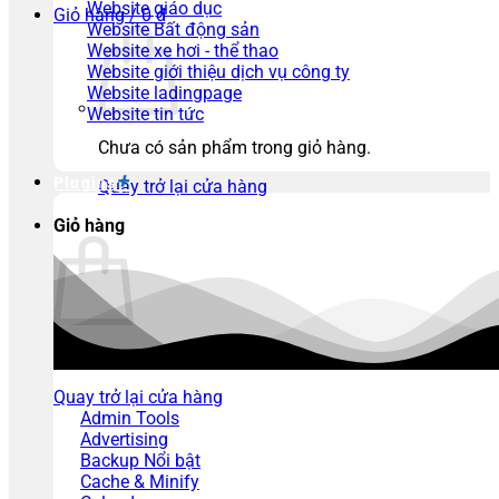
Website giáo dục
Giỏ hàng /
0
₫
Website Bất động sản
Website xe hơi - thể thao
Website giới thiệu dịch vụ công ty
Website ladingpage
Website tin tức
Chưa có sản phẩm trong giỏ hàng.
Plugins
Quay trở lại cửa hàng
Giỏ hàng
Chưa có sản phẩm trong giỏ hàng.
Quay trở lại cửa hàng
Admin Tools
Advertising
Backup
Cache & Minify