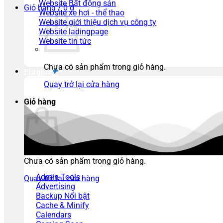
Website Bất động sản
Giỏ hàng /
0
₫
Website xe hơi - thể thao
Website giới thiệu dịch vụ công ty
Website ladingpage
Website tin tức
Chưa có sản phẩm trong giỏ hàng.
Plugins
Quay trở lại cửa hàng
Giỏ hàng
Chưa có sản phẩm trong giỏ hàng.
Admin Tools
Quay trở lại cửa hàng
Advertising
Backup
Cache & Minify
Calendars