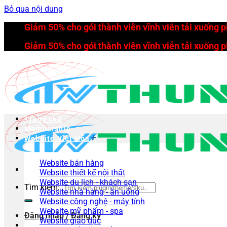
Bỏ qua nội dung
Giảm 50% cho gói thành viên vĩnh viễn tải xuống 
Giảm 50% cho gói thành viên vĩnh viễn tải xuống 
Trang chủ
Membership
Website Việt Hóa
Website bán hàng
Website thiết kế nội thất
Website du lịch - khách sạn
Tìm kiếm:
Website nhà hàng - ăn uống
Website công nghệ - máy tính
Website mỹ phẩm - spa
Đăng nhập / Đăng ký
Website giáo dục