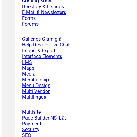
Coming Soon
Directory & Listings
E-Mail & Newsletters
Forms
Forums
Galleries
Help Desk – Live Chat
Import & Export
Interface Elements
LMS
Maps
Media
Membership
Menu Design
Multi Vendor
Multilingual
Multisite
Page Builder
Payment
Security
SEO