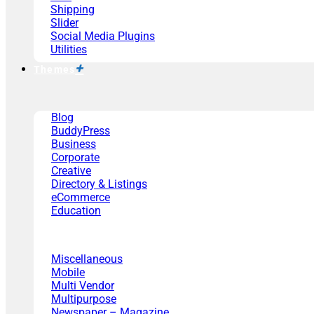
Shipping
Slider
Social Media Plugins
Utilities
Themes
Blog
BuddyPress
Business
Corporate
Creative
Directory & Listings
eCommerce
Education
Miscellaneous
Mobile
Multi Vendor
Multipurpose
Newspaper – Magazine