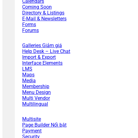
Calendars
Coming Soon
Directory & Listings
E-Mail & Newsletters
Forms
Forums
Galleries
Help Desk – Live Chat
Import & Export
Interface Elements
LMS
Maps
Media
Membership
Menu Design
Multi Vendor
Multilingual
Multisite
Page Builder
Payment
Security