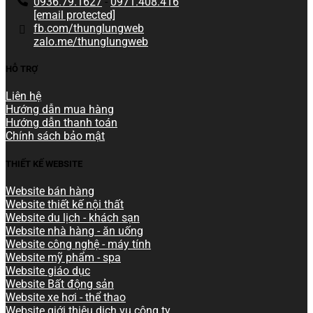
0936.79.1627
-
0971.408.416
[email protected]
fb.com/thunglungweb
zalo.me/thunglungweb
HỖ TRỢ
Liên hệ
Hướng dẫn mua hàng
Hướng dẫn thanh toán
Chính sách bảo mật
THIẾT KẾ WEBSITE
Website bán hàng
Website thiết kế nội thất
Website du lịch - khách sạn
Website nhà hàng - ăn uống
Website công nghệ - máy tính
Website mỹ phẩm - spa
Website giáo dục
Website Bất động sản
Website xe hơi - thể thao
Website giới thiệu dịch vụ công ty