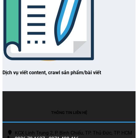
Dịch vụ viết content, crawl sản phẩm/bài viết
THÔNG TIN LIÊN HỆ
KCX Linh Trung 2, P. Bình Chiểu, TP. Thủ Đức, TP. HCM