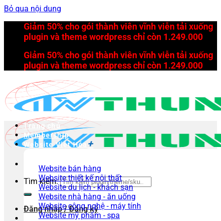
Bỏ qua nội dung
Giảm 50% cho gói thành viên vĩnh viễn tải xuống
plugin và theme wordpress chỉ còn 1.249.000
Giảm 50% cho gói thành viên vĩnh viễn tải xuống
plugin và theme wordpress chỉ còn 1.249.000
Trang chủ
Membership
Website Việt Hóa
Website bán hàng
Website thiết kế nội thất
Tìm kiếm:
Website du lịch - khách sạn
Website nhà hàng - ăn uống
Website công nghệ - máy tính
Đăng nhập / Đăng ký
Website mỹ phẩm - spa