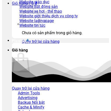
Website giáo dục
Giỏ hàng /
0
₫
Website Bất động sản
Website xe hơi - thể thao
Website giới thiệu dịch vụ công ty
Website ladingpage
Website tin tức
Chưa có sản phẩm trong giỏ hàng.
Plugins
Quay trở lại cửa hàng
Giỏ hàng
Chưa có sản phẩm trong giỏ hàng.
Quay trở lại cửa hàng
Admin Tools
Advertising
Backup
Cache & Minify