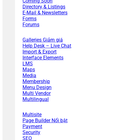
Coming Soon
Directory & Listings
E-Mail & Newsletters
Forms
Forums
Galleries
Help Desk – Live Chat
Import & Export
Interface Elements
LMS
Maps
Media
Membership
Menu Design
Multi Vendor
Multilingual
Multisite
Page Builder
Payment
Security
SEO