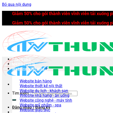
Bỏ qua nội dung
Giảm 50% cho gói thành viên vĩnh viễn tải xuống 
Giảm 50% cho gói thành viên vĩnh viễn tải xuống 
Trang chủ
Membership
Website Việt Hóa
Website bán hàng
Website thiết kế nội thất
Website du lịch - khách sạn
Tìm kiếm:
Website nhà hàng - ăn uống
Website công nghệ - máy tính
Website mỹ phẩm - spa
Đăng nhập / Đăng ký
Website giáo dục