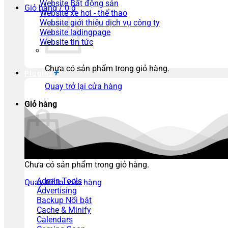
Website Bất động sản
Giỏ hàng /
0
₫
Website xe hơi - thể thao
Website giới thiệu dịch vụ công ty
Website ladingpage
Website tin tức
Chưa có sản phẩm trong giỏ hàng.
Plugins
Quay trở lại cửa hàng
Giỏ hàng
Chưa có sản phẩm trong giỏ hàng.
Admin Tools
Quay trở lại cửa hàng
Advertising
Backup
Cache & Minify
Calendars