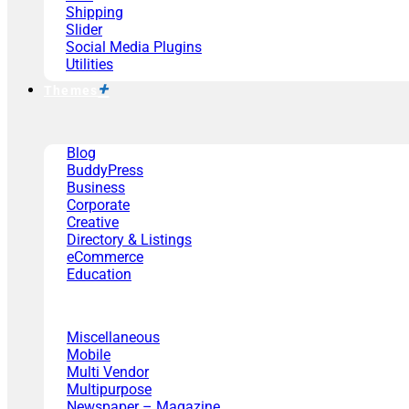
Shipping
Slider
Social Media Plugins
Utilities
Themes
Blog
BuddyPress
Business
Corporate
Creative
Directory & Listings
eCommerce
Education
Miscellaneous
Mobile
Multi Vendor
Multipurpose
Newspaper – Magazine