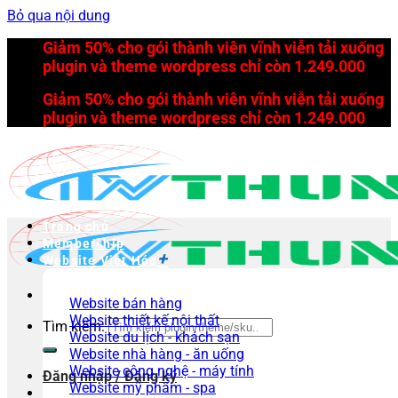
Bỏ qua nội dung
Giảm 50% cho gói thành viên vĩnh viễn tải xuống
plugin và theme wordpress chỉ còn 1.249.000
Giảm 50% cho gói thành viên vĩnh viễn tải xuống
plugin và theme wordpress chỉ còn 1.249.000
Trang chủ
Membership
Website Việt Hóa
Website bán hàng
Website thiết kế nội thất
Tìm kiếm:
Website du lịch - khách sạn
Website nhà hàng - ăn uống
Website công nghệ - máy tính
Đăng nhập / Đăng ký
Website mỹ phẩm - spa