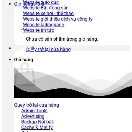
Website giáo dục
Giỏ hàng /
0
₫
Website Bất động sản
Website xe hơi - thể thao
Website giới thiệu dịch vụ công ty
Website ladingpage
Website tin tức
Chưa có sản phẩm trong giỏ hàng.
Plugins
Quay trở lại cửa hàng
Giỏ hàng
Chưa có sản phẩm trong giỏ hàng.
Quay trở lại cửa hàng
Admin Tools
Advertising
Backup
Cache & Minify