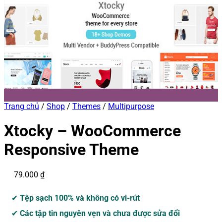
Trang chủ
/
Shop
/
Themes
/
Multipurpose
Xtocky – WooCommerce
Responsive Theme
79.000
₫
✔
Tệp sạch 100% và không có vi-rút
✔
Các tập tin nguyên vẹn và chưa được sửa đổi