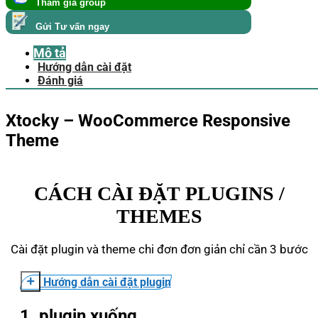
Tham gia group
Gửi Tư vấn ngay
Mô tả
Hướng dẫn cài đặt
Đánh giá
Xtocky – WooCommerce Responsive
Theme
CÁCH CÀI ĐẶT PLUGINS /
THEMES
Cài đặt plugin và theme chi đơn đơn giản chỉ cần 3 bước
Hướng dẫn cài đặt plugin
1. plugin xuống