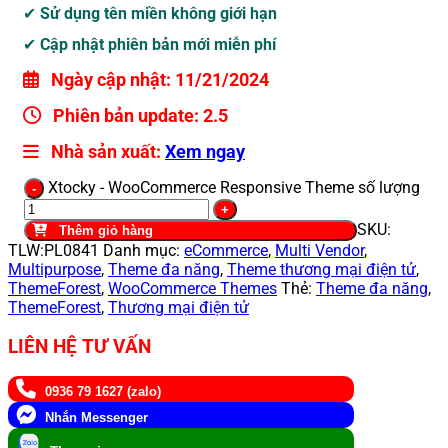
✔
Sử dụng tên miền không giới hạn
✔
Cập nhật phiên bản mới miễn phí
Ngày cập nhật:
11/21/2024
Phiên bản update:
2.5
Nhà sản xuất:
Xem ngay
Xtocky - WooCommerce Responsive Theme số lượng
SKU:
Thêm giỏ hàng
TLW:PL0841
Danh mục:
eCommerce
,
Multi Vendor
,
Multipurpose
,
Theme đa năng
,
Theme thương mại điện tử
,
ThemeForest
,
WooCommerce Themes
Thẻ:
Theme đa năng
,
ThemeForest
,
Thương mại điện tử
LIÊN HỆ TƯ VẤN
0936 79 1627 (zalo)
Nhắn Messenger