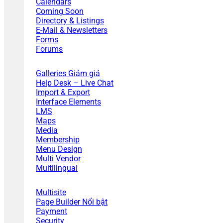
Calendars
Coming Soon
Directory & Listings
E-Mail & Newsletters
Forms
Forums
Galleries
Help Desk – Live Chat
Import & Export
Interface Elements
LMS
Maps
Media
Membership
Menu Design
Multi Vendor
Multilingual
Multisite
Page Builder
Payment
Security